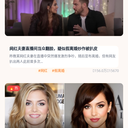
网红夫妻直播间当众翻脸，疑似假离婚炒作被扒皮
昨晚某网红夫妻在直播中突然爆发激烈争吵，随后宣布离婚，但有网友
扒出两人此前曾多次...
#网红
#假离婚
156.0万
15670
🔥 热