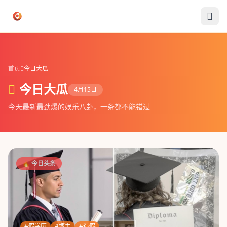
跳过导航
首页
今日大瓜
首页
今日大瓜
今日大瓜
4月15日
今天最新最劲爆的娱乐八卦，一条都不能错过
🔥 今日头条
#假学历
#博主
#造假