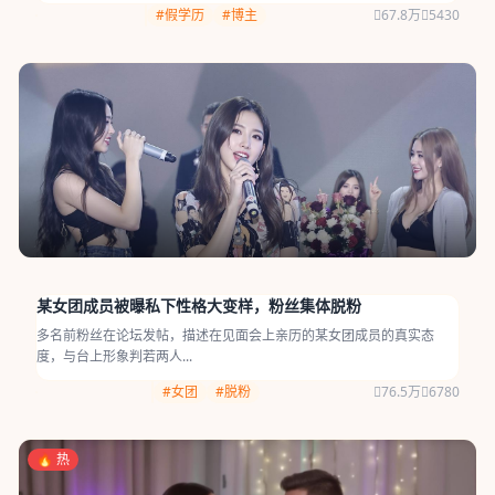
#假学历
#博主
67.8万
5430
某女团成员被曝私下性格大变样，粉丝集体脱粉
多名前粉丝在论坛发帖，描述在见面会上亲历的某女团成员的真实态
度，与台上形象判若两人...
#女团
#脱粉
76.5万
6780
🔥 热