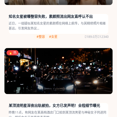
知名女星被曝整容失败，素颜照流出网友直呼认不出
近日，一组疑似某知名女星的素颜照在网络上疯传，与其精修照片相差
甚远，引发网友热议...
#整容
#女星
189.0万
12340
🔥 热
某顶流明星深夜出轨被拍，女方已发声明！全程细节曝光
昨晚11点，有网友在某高档酒店门口拍到某顶流男星与神秘女子同进同