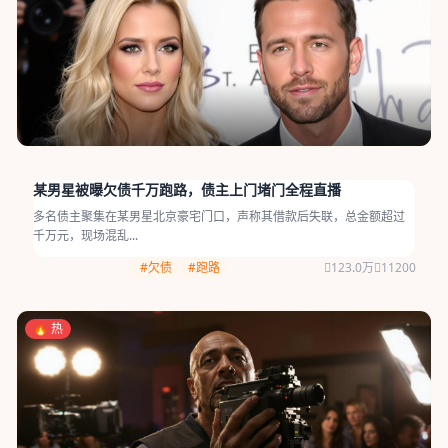
某男星被曝欠债千万跑路，债主上门堵门全程直播
多名债主聚集在某男星北京豪宅门口，声称其借款后失联，总金额超过
千万元，现场混乱...
#欠债
#跑路
123.0万
11200
🔥 热