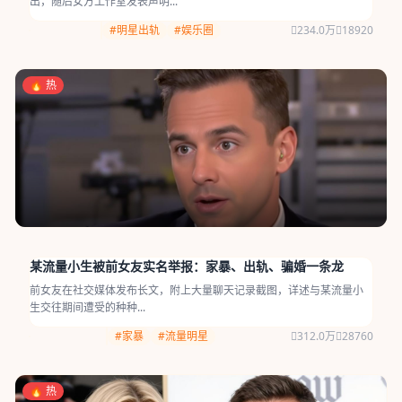
出，随后女方工作室发表声明...
#明星出轨
#娱乐圈
234.0万
18920
🔥 热
某流量小生被前女友实名举报：家暴、出轨、骗婚一条龙
前女友在社交媒体发布长文，附上大量聊天记录截图，详述与某流量小
生交往期间遭受的种种...
#家暴
#流量明星
312.0万
28760
🔥 热